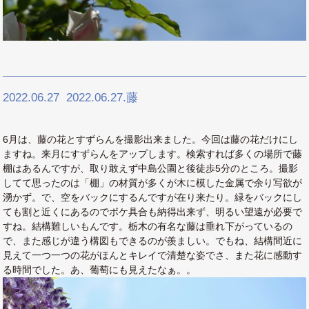
2022.06.27
2022.06.27.藤
6月は、藤の花とすずらんを撮影出来ました。今回は藤の花だけにし
ますね。来月にすずらんをアップします。検索すれば多くの場所で藤
棚はあるんですが、取り敢えず中島公園と後徒歩5分のところ。撮影
してて思ったのは「棚」の材質が多くが木に模した金属で余り写欲が
湧かず。で、空をバックにするんですが在り来たり。緑をバックにし
ても割と近くにあるのでボケ具合も納得出来ず、明るい望遠が必要で
すね。結構難しいもんです。栃木の有名な藤は垂れ下がっているの
で、また感じが違う構図もできるのが羨ましい。でもね、結構間近に
見えて一つ一つの花がほんとキレイで清楚な姿でさ、また花に感動す
る時間でした。あ、葡萄にも見えたなぁ。。