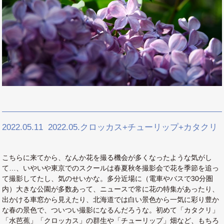
2022.05.11
2022.05.クロッカス+チューリップ+カタクリ
こちらに来てから、なんか花を撮る機会が多くなったような気がし
て…、いやいや東京でのスクールは春夏秋冬撮影会で花を季節を追っ
て撮影してたし、気のせいかな。多分近場に（電車やバスで30分圏
内）大きな公園が多数あって、ニュースで常に花の特集があったり、
出かける車窓から見えたり、北海道では白い景色から一気に彩り豊か
な春の景色で、ついつい撮影になるんだろうな。初めて「カタクリ」
「水芭蕉」「クロッカス」の群生や「チューリップ」畑など、もちろ