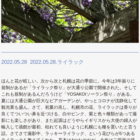
2022.05.28
2022.05.28.ライラック
ほんと花が眩しい。次から次と札幌は花の季節に。今年は3年振りに
規制があるが「ライラック祭り」が大通り公園で開催された。そして
これも規制があるんだろうけど「YOSAKOIソーラン祭り」がある。
夏には大通公園が巨大なビアガーデンが。やっとコロナが沈静化して
観光業も盛ん。さて、初夏の兆し、札幌市の花、ライラックは香りが
良くてついつい鼻を近づける、白やピンク、紫と色々種類があって撮
影にも楽しさがあり、また起源はどうやらイギリスから大使の婦人が
輸入して函館が最初、枯れても良いように札幌にも種を置いたと言う
話。さてさて撮影中、ラッキーライラック、という花びらが5つある