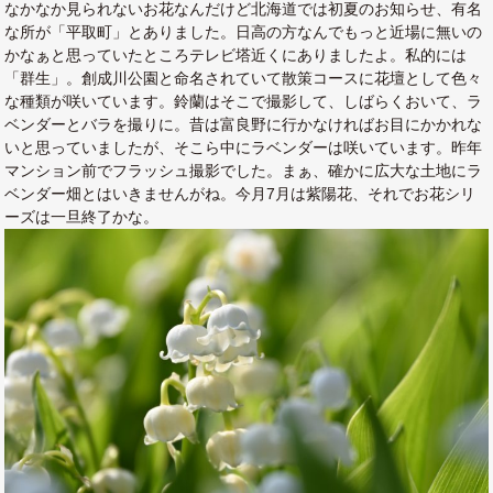
なかなか見られないお花なんだけど北海道では初夏のお知らせ、有名
な所が「平取町」とありました。日高の方なんでもっと近場に無いの
かなぁと思っていたところテレビ塔近くにありましたよ。私的には
「群生」。創成川公園と命名されていて散策コースに花壇として色々
な種類が咲いています。鈴蘭はそこで撮影して、しばらくおいて、ラ
ベンダーとバラを撮りに。昔は富良野に行かなければお目にかかれな
いと思っていましたが、そこら中にラベンダーは咲いています。昨年
マンション前でフラッシュ撮影でした。まぁ、確かに広大な土地にラ
ベンダー畑とはいきませんがね。今月7月は紫陽花、それでお花シリ
ーズは一旦終了かな。