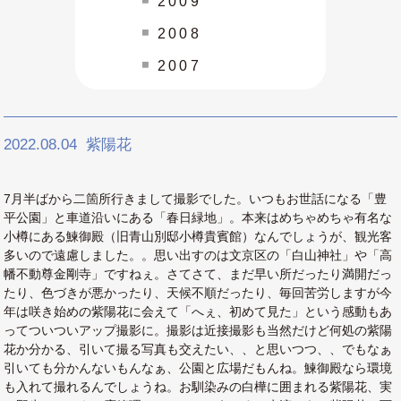
2009
2008
2007
2022.08.04
紫陽花
7月半ばから二箇所行きまして撮影でした。いつもお世話になる「豊
平公園」と車道沿いにある「春日緑地」。本来はめちゃめちゃ有名な
小樽にある鰊御殿（旧青山別邸小樽貴賓館）なんでしょうが、観光客
多いので遠慮しました。。思い出すのは文京区の「白山神社」や「高
幡不動尊金剛寺」ですねぇ。さてさて、まだ早い所だったり満開だっ
たり、色づきが悪かったり、天候不順だったり、毎回苦労しますが今
年は咲き始めの紫陽花に会えて「へぇ、初めて見た」という感動もあ
ってついついアップ撮影に。撮影は近接撮影も当然だけど何処の紫陽
花か分かる、引いて撮る写真も交えたい、、と思いつつ、、でもなぁ
引いても分かんないもんなぁ、公園と広場だもんね。鰊御殿なら環境
も入れて撮れるんでしょうね。お馴染みの白樺に囲まれる紫陽花、実