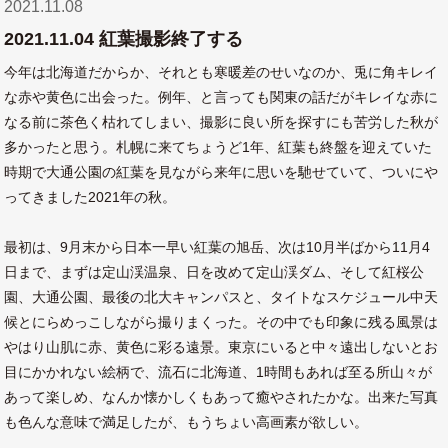
2021.11.08
2021.11.04 紅葉撮影終了する
今年は北海道だからか、それとも寒暖差のせいなのか、兎に角キレイ
な赤や黄色に出会った。例年、と言っても関東の話だがキレイな赤に
なる前に茶色く枯れてしまい、撮影に良い所を探すにも苦労した秋が
多かったと思う。札幌に来てちょうど1年、紅葉も終盤を迎えていた
時期で大通公園の紅葉を見ながら来年に思いを馳せていて、ついにや
ってきました2021年の秋。
最初は、9月末から日本一早い紅葉の旭岳、次は10月半ばから11月4
日まで、まずは定山渓温泉、日を改めて定山渓ダム、そして紅桜公
園、大通公園、最後の北大キャンパスと、タイトなスケジュール中天
候とにらめっこしながら撮りまくった。その中でも印象に残る風景は
やはり山肌に赤、黄色に彩る遠景。東京にいると中々遠出しないとお
目にかかれない絵柄で、流石に北海道、1時間もあれば至る所山々が
あって楽しめ、なんか懐かしくもあって癒やされたかな。出来た写真
も色んな意味で満足したが、もうちょい高画素が欲しい。