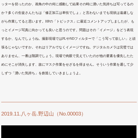
ッターを切ったのか、画角の中の何に感動して結果その時に湧いた気持ちは写ってるの
か？多くの生徒さんたちは「修正加工は卑怯でしょ」と言わないまでも現状は遠慮しな
がら作業してると思います。HPの「トピックス」に最近コメントアップしましたが、も
っとイメージ写真に向かっても良いと思うのです。問題はその「イメージ」をどう表現
するか、なんでしょうね。撮影現場ではPLやNDフィルターで「こう写って欲しい」と頑
張るじゃないですか。それはリアルでなくイメージですね。デジタルカメラは完璧では
ありません、一番は階調でしょう。現場で肉眼で見えていたのが他の要素を優先したた
めにそこが消失します、故にマスク作業をせざるを得ません。そういう作業を通して少
しずつ「湧いた気持ち」を創造していきましょうよ。
2019.11.八ヶ岳.野辺山（No.00003）