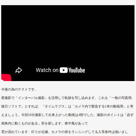
今後の為のテストです。
星撮影で「インターバル撮影」を活用して軌跡を写し込めます。これを「一枚の写真用-
後日ソフトで」とすれば、「タイムラプス」は「カメラ内で製造する1本の動画用」と考
えましょう。今回10分撮影して出来上がった動画は4秒でした。撮影のポイントは「必ず
画角内に動くものがある」所を探します。夜中風があって
雲が流れています、灯りが点滅、カメラの傍をランニングしてる人等条件は揃いまし