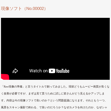
現像ソフト（No.00002）
「Raw現像の準備」と言うタイトルで創ってみました。現状どうもムービー画質が良くな
く改善が必要ですが、まずは見て貰うために試しに皆さんがどう見えるかアップしま
す。内容は今の現像ソフトで良いのか？という問題提議になります。それともう一つ、
風景をスキャン撮影で終わる、で良いのだろうか？なぜカメラを向けたのか、なぜシャ