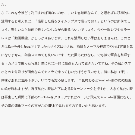
た。
さてこれを今後どぅ利用すれば面白いのか、、いやぁ動画なんて、と思わずに積極的に
活用すると考えれば、「撮影した所をタイムラプスで撮っておく」というのは如何でし
ょう。難しいなら動画で軽くパンしながら撮るもいいでしょう。今や一眼レフやミラー
レスは「動画機能」がしっかりあります、これを活用しない手はありませんね。このと
きはRawを外しJpegだけでしかもサイズは小さめ、画質もノーマル程度でやれば容量も気
になりません。勿論スマホでも良いのです、ただ撮るだけなら。でも後で写真を整理す
る（カメラで撮った写真）際にPCに一緒に動画も入れて置きたいですね。その辺がスマ
ホとのやり取りが面倒なんでカメラで撮っておいたほうが良いかも。特に私は（汗）。
興味があれば連絡下さい、いつでも対応致します。 ＊見終わるとYouTube側の次の動画
の絵が現れますが、再度見たい時は左下にあるUターンマークを押すか、大きく見たい時
は再生した瞬間に下部のYouTubeをクリックすればページが飛んでYouTube画面になり、
その隣の四角マークの方がこのHP上で見れますので良いかと思います。