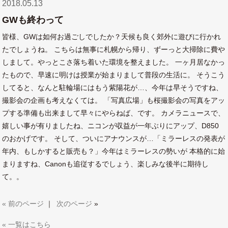
2018.05.13
GWも終わって
皆様、GWは如何お過ごしでしたか？天候も良く郊外に遊びに行かれ
たでしょうね。 こちらは無事に札幌から帰り、ずーっと大掃除に費や
しまして。やっとこさ落ち着いた環境を整えました。 一ヶ月居なかっ
たもので、早速に明けは授業が始まりまして普段の生活に。 そうこう
してると、なんと駐輪場にはもう紫陽花が…、今年は早そうですね、
撮影会の企画も考えなくては。 「写真広場」も桜撮影会の写真をアッ
プする準備も出来まして早々にやらねば、です。 カメラニュースで、
嬉しい事が有りましたね、ニコンが収益が一年ぶりにアップ、D850
のおかげです。 そして、ついにアナウンスが…「ミラーレスの発表が
年内、もしかすると販売も？」今年はミラーレスの勢いが 本格的に始
まりますね、Canonも追従するでしょう、楽しみな後半に期待し
て。。
«
前のページ
｜
次のページ
»
« 一覧はこちら