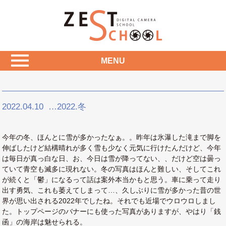
MENU
2022.04.10
…2022.冬
今年の冬、ほんとに雪が多かったなぁ。。昨年は氷瀑した滝まで脚を
伸ばしたけど結構晴れが多く雪も少なく元気に行けたんだけど、今年
は毎日が真っ白な日、お、今日は雪が降ってない、、だけど空は曇っ
ていて青空も滅多に現れない。冬の写真はほんと難しい、そしてこれ
が続くと「鬱」になるって話は案外本当かもと思う。車に乗って走り
出す勇気、これも萎えてしまって…、久しぶりに雪が多かった昔の世
界が思い出される2022年でしたね。それでも近場でウロウロしまし
た。トップページのバナーにも使った写真がありますが、やはり「銭
函」の海岸は魅せられる。