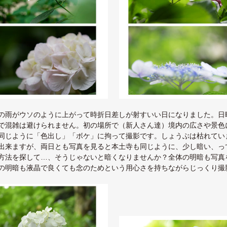
の雨がウソのように上がって時折日差しが射すいい日になりました。日
で混雑は避けられません。初の場所で（新人さん達）境内の広さや景色
同じように「色出し」「ボケ」に拘って撮影です。しょうぶは枯れてい
出来ますが、両日とも写真を見ると本土寺も同じように、少し暗い、っ
方法を探して…、そうじゃないと暗くなりませんか？全体の明暗も写真
の明暗も液晶で良くても念のためという用心さを持ちながらじっくり撮