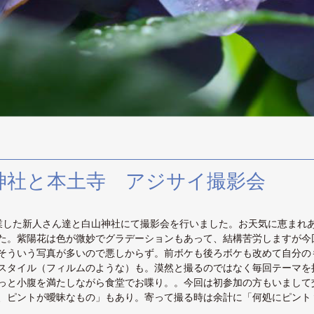
社と本土寺 アジサイ撮影会
業した新人さん達と白山神社にて撮影会を行いました。お天気に恵まれ
た。紫陽花は色が微妙でグラデーションもあって、結構苦労しますが今
そういう写真が多いので悪しからず。前ボケも後ろボケも改めて自分の
スタイル（フィルムのような）も。漠然と撮るのではなく毎回テーマを
っと小腹を満たしながら食堂でお喋り。。今回は初参加の方もいまして
、ピントが曖昧なもの」もあり。寄って撮る時は余計に「何処にピント