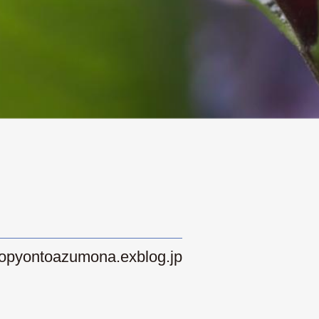
iropyontoazumona.exblog.jp