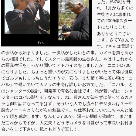
した。私の勘が外
れ、1月から多くの
生徒さんに恵まれ
ての2009年スター
トになりました。
ありがとうござい
ます。さてYさんで
す。Yさんは電話で
の会話から始まりました。一度話がしたいとの事。カメラを買う所か
らの相談でした。そしてスクール最高齢の生徒さん。やはりこれから
の写真生活をしっかり聞いてアドバイスをしましたが、ニコンD700
になりました。ちょっと重いのが気になりましたがいたって体は健康
でゴルフもしょっちゅうだそうで、安心。また驚く事に若い頃は「コ
パル」で働いていてカメラの中身は詳しいお方でした。「コパル」と
はシャッターの設計、開発等で有名な会社です。私が若い頃は「シャ
ッターはコパル製だぞ」なんて、ね。皆さんが知らずに使ってるカメ
ラも御世話になってるはず。そういう人でも流石にデジタルは？一生
懸命ノートをとりながらの勉強です。お仕事お忙しいのにちゃんと通
って頂き感謝します。なんせD７00で、深ーい機能が満載で、まだま
だこれからですが、大丈夫！どうぞカメラを可愛がって末長いお付き
合いをして下さい。私ともどうぞ宜しく。