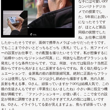
な手には可愛いIXY
コンパクトデジカ
メでの授業でし
た。5年前にお買い
になったそうです
が、ほとんど新品
同様の状態でした
ね。お仕事に活用
したかったそうですが、面倒で携帯カメラばっかりだったそうです。
でもここまで小さいとどっちもどっち（失礼）でしょう。光ファイバ
ーの設置がお仕事で、その配盤を撮りたいそうです。私が想像するに
「結構やっかいなジャンルの写真」に。何故なら思わずフラッシュを
発光しそうな条件だからです。では、何故、それでは駄目か？当然正
面からですから光がまともに反射するからですね。良く似た様なシチ
ュエーションで、金屏風の前の新郎新婦写真。絶対に正面からフラッ
シュは使用しないでね。コツは少し斜めから撮影する事。光の入射、
反射を考える事。Oさん、頑張っていますか？IXYは結構人気で、この
後の生徒さんもですが（卒業生にもいましたね）小さい体に役立つ機
能が満載です。「ファンクションキー」が使い易く、ここで全ての設
定が簡単に調整できます。ただ小さすぎて大人の指には難しいです
ね。Oさん、イライラしてる姿が見えますよぉ、焦らず頑張っていき
ましょう。