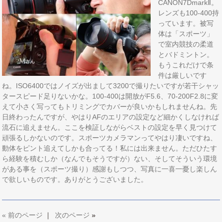
CANON7DmarkⅡ。
レンズも100-400持
っています。被写
体は「スポーツ」
で室内競技の柔道
とバドミントン。
もうこれだけで条
件は厳しいです
ね。ISO6400ではノイズが出まして3200で撮りたいですが若干シャッ
タースピード足りないかな。100-400は開放がF5.6、70-200F2.8に変
えて小さく写ってもトリミングでカバーが良いかもしれませんね。先
日終わったんですが、やはりAFのエリアの設定など細かくしなければ
流石に追えません。ここを検証しながらベストの設定を早く見つけて
頑張るしかないのです。スポーツカメラマンってやはり凄いですね、
動体をピント追えてしかも合ってる！私には出来ません。ただひたす
ら経験を積むしか（なんでもそうですが）ない、そしてそういう環境
がある事を（スポーツ撮り）感謝もしつつ、写真に一喜一憂し楽しん
で欲しいものです。ありがとうございました。
«
前のページ
｜
次のページ
»