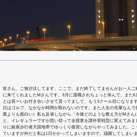
皆さん、ご無沙汰してます。ここで、まだ終了してませんがお一人ご
に来てくれましたMさんです。3月に退職されちょっと休んで、また6
とは長ーいお付き合いさせて貰ってまして、もう3クール目になりま
日はゴルフ、なかなか時間が取れないのです。また人生の先輩なんで
業よりも面白い）私も反省しながら「今後どのような教え方がMさん
と、イレギュラーですが思い切って全授業を課外実戦型に変えてみま
りに銀座歩行者天国地帯でゆっくり復習しながらやってみました。こ
ていますが外だと私は1日かかってしまいますので、躊躇してしまい