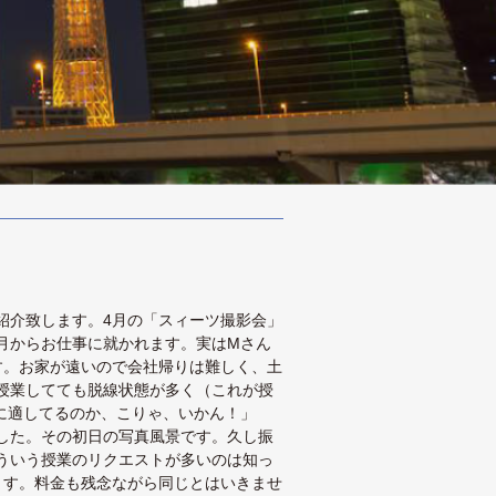
紹介致します。4月の「スィーツ撮影会」
月からお仕事に就かれます。実はMさん
す。お家が遠いので会社帰りは難しく、土
授業してても脱線状態が多く（これが授
に適してるのか、こりゃ、いかん！」
した。その初日の写真風景です。久し振
ういう授業のリクエストが多いのは知っ
ます。料金も残念ながら同じとはいきませ