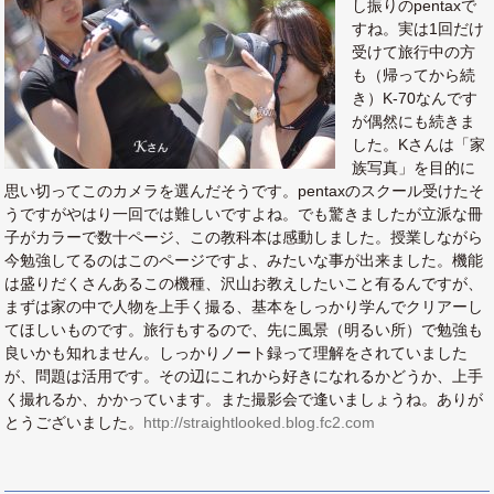
し振りのpentaxで
すね。実は1回だけ
受けて旅行中の方
も（帰ってから続
き）K-70なんです
が偶然にも続きま
した。Kさんは「家
族写真」を目的に
思い切ってこのカメラを選んだそうです。pentaxのスクール受けたそ
うですがやはり一回では難しいですよね。でも驚きましたが立派な冊
子がカラーで数十ページ、この教科本は感動しました。授業しながら
今勉強してるのはこのページですよ、みたいな事が出来ました。機能
は盛りだくさんあるこの機種、沢山お教えしたいこと有るんですが、
まずは家の中で人物を上手く撮る、基本をしっかり学んでクリアーし
てほしいものです。旅行もするので、先に風景（明るい所）で勉強も
良いかも知れません。しっかりノート録って理解をされていました
が、問題は活用です。その辺にこれから好きになれるかどうか、上手
く撮れるか、かかっています。また撮影会で逢いましょうね。ありが
とうございました。
http://straightlooked.blog.fc2.com