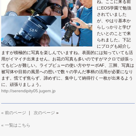
ね。ここに来る前
にEOS学園で勉強
されていました
が、やはり基本か
らしっかりと学び
たいとのことで来
られました。下記
にブログも紹介し
ますが積極的に写真を楽しんでいますね。表面的には知っていても活
用がイマイチ出来ません。お花の写真も多いのですがマクロで頑張っ
てもピンが難しい。ライブビューの使い方やサーボAF、三脚、写真は
被写体や目前の風景への想いで数々の学んだ事柄の活用が必要になり
ます。慌てず焦らず、諦めずに、集中して納得行く一枚が出来るよう
に、頑張りましょう。
http://serendipity05.jugem.jp
«
前のページ
｜
次のページ
»
« 一覧はこちら