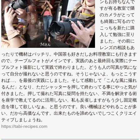
ンもお持ちなんで
すが有る教室で隣
のカメラがとって
も綺麗に写るので
こっちを新たに購
入して勉強に至り
ました。その前に
レンズの相談もあ
ったりで機材はバッチリ。中国茶も好きだしお料理教室にも行きます
ので、テーブルフォトがメインです。実践のあと最終回も実際にテー
ブルフォト撮影にして実践で終わりました。どうも人の写真が気にな
って自分が撮れないと思うのですね。そうじゃないよ、もっとこうす
れば…、を最後の実践にしました。そして感動して「こんな風に撮れ
るんだ」となり、ただシャッターを押して終わってる事にやっと気が
付きました。押して撮れた写真に疑問を持たない、不満を解決する術
を座学で教えてるのに活用しない、私も反省しますがもう少し固定概
念を壊して欲しいなぁ、と思うのです。良い機械ほどやれることが多
い、だから高価なんです。出来たものを諦めないでしつこくクリエイ
ティブしましょうね。
https://tabi-recipes.com