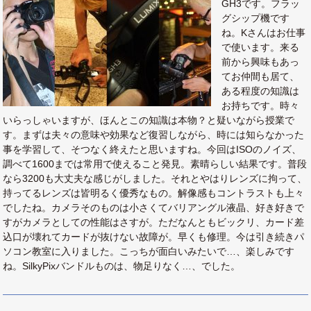
GH3です。フラッ
グシップ機です
ね。Kさんはお仕事
で使います。来る
前から興味もあっ
てお仲間も居て、
ある程度の知識は
お持ちです。時々
いらっしゃいますが、ほんとこの知識は本物？と疑いながら授業で
す。まずは夫々の意味や効果など復習しながら、時には知らなかった
事を学習して、そつなく終えたと思いますね。今回はISOのノイズ、
調べて1600までは常用で使えること発見。素晴らしい結果です。普段
なら3200も大丈夫な感じがしました。それとやはりレンズに拘って、
持ってるレンズは皆明るく優秀なもの。解像感もコントラストも上々
でしたね。カメラそのものは小さくてバリアングル液晶、好き好きで
すがカメラとしての性能はさすが。ただなんともビックリ、カード差
込口が壊れてカードが抜けない故障が。早くも修理。今は引き続きパ
ソコン教室に入りました。こっちが面白いみたいで…、楽しみです
ね。SilkyPixバンドルものは、物足りなく…、でした。