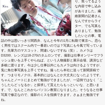
り、焦ってるよう
な内容で申し込み
がありました。繊
維新聞の記者さん
なんですからライ
ター、でも写真も
ありまして、勉強
したいとの事。電
話の中は思いっきり関西弁、なんと今年の1月に転勤で東京へ。恐ら
く男性ではスクール内で一番若いのでは？写真にも今風で写っていま
す。先輩方のマスコット、間違いないですね（笑）。カメラは
D3200、レンズは18-270のタムロンです。撮影は仕事オンリーでフラ
ッシュ使いを上手くやらねば、という人物撮影と展示会場、講演など
多岐に渡ります。今は少し仕事以外にもカメラは向けるようですが、
兎に角仕事写真を上手くですね。撮ったら本社に送って新聞原稿で
す、つまりモノクロ。基本的にはなんとか大丈夫になったようです。
ちゃんとノートにまとめて勉強ができましたが、一辺倒ではなく「こ
うしたらどぅなるか」と探求して貰えたらもっといいな、と思いま
す。で、なんとこれからパソコン教室になりました。そうなると仕事
写真で修正なので、撮影のミスを指摘できます。さぁまた勉強です
ね。