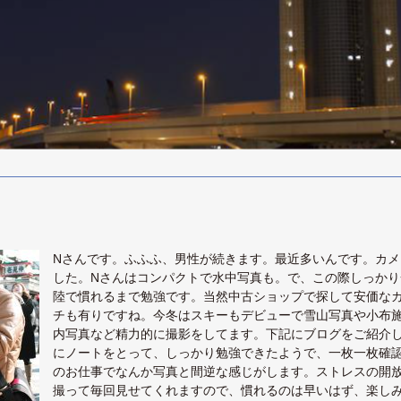
Nさんです。ふふふ、男性が続きます。最近多いんです。カメ
した。Nさんはコンパクトで水中写真も。で、この際しっか
陸で慣れるまで勉強です。当然中古ショップで探して安価な
チも有りですね。今冬はスキーもデビューで雪山写真や小布
内写真など精力的に撮影をしてます。下記にブログをご紹介
にノートをとって、しっかり勉強できたようで、一枚一枚確認
のお仕事でなんか写真と間逆な感じがします。ストレスの開
撮って毎回見せてくれますので、慣れるのは早いはず、楽し