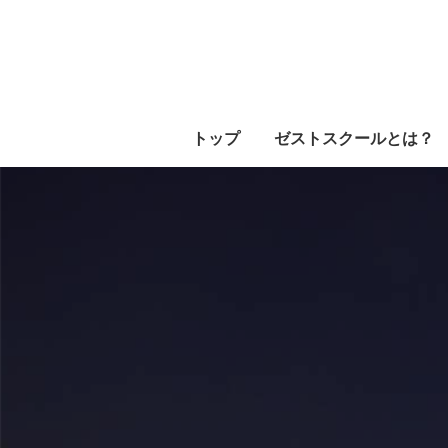
トップ
ゼストスクールとは？