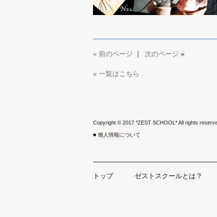
«
前のページ
｜
次のページ
»
« 一覧はこちら
Copyright © 2017 *ZEST SCHOOL* All rights reserv
■ 個人情報について
トップ
ゼストスクールとは？