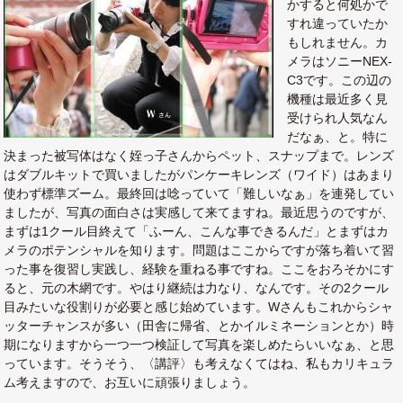
かすると何処かで
すれ違っていたか
もしれません。カ
メラはソニーNEX-
C3です。この辺の
機種は最近多く見
受けられ人気なん
だなぁ、と。特に
決まった被写体はなく姪っ子さんからペット、スナップまで。レンズ
はダブルキットで買いましたがパンケーキレンズ（ワイド）はあまり
使わず標準ズーム。最終回は唸っていて「難しいなぁ」を連発してい
ましたが、写真の面白さは実感して来てますね。最近思うのですが、
まずは1クール目終えて「ふーん、こんな事できるんだ」とまずはカ
メラのポテンシャルを知ります。問題はここからですが落ち着いて習
った事を復習し実践し、経験を重ねる事ですね。ここをおろそかにす
ると、元の木網です。やはり継続は力なり、なんです。その2クール
目みたいな役割りが必要と感じ始めています。Wさんもこれからシャ
ッターチャンスが多い（田舎に帰省、とかイルミネーションとか）時
期になりますから一つ一つ検証して写真を楽しめたらいいなぁ、と思
っています。そうそう、〈講評〉も考えなくてはね、私もカリキュラ
ム考えますので、お互いに頑張りましょう。