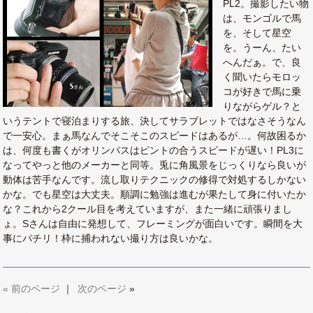
PL2。撮影したい物
は、モンゴルで馬
を、そして星空
を。うーん、たい
へんだぁ。で、良
く聞いたらモロッ
コが好きで馬に乗
りながらゲル？と
いうテントで寝泊まりする旅、決してサラブレットではなさそうなん
で一安心。まぁ馬なんでそこそこのスピードはあるが…。何故困るか
は、何度も書くがオリンパスはピントの合うスピードが遅い！PL3に
なってやっと他のメーカーと同等。兎に角風景をじっくりなら良いが
動体は苦手なんです。流し取りテクニックの修得で対処するしかない
かな。でも星空は大丈夫。順調に勉強は進むが果たして身に付いたか
な？これから2クール目を考えていますが、また一緒に頑張りまし
ょ。Sさんは自由に発想して、フレーミングが面白いです。瞬間を大
事にパチリ！枠に捕われない撮り方は良いかな。
«
前のページ
｜
次のページ
»