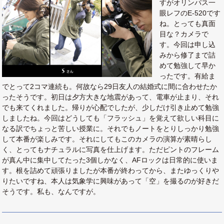
すがオリンパス一
眼レフのE-520です
ね。とっても真面
目な？カメラで
す。今回は申し込
みから修了まで詰
めて勉強して早か
ったです。有給ま
でとって2コマ連続も。何故なら29日友人の結婚式に間に合わせたか
ったそうです。初日は夕方大きな地震があって、電車が止まり、それ
でも来てくれました。帰りが心配でしたが、少しだけ引き止めて勉強
しましたね。今回はどうしても「フラッシュ」を覚えて欲しい科目に
なる訳でちょっと苦しい授業に。それでもノートをとりしっかり勉強
して本番が楽しみです。それにしてもこのカメラの演算が素晴らし
く、とってもナチュラルに写真を仕上げます。ただピントのフレーム
が真ん中に集中してたった3個しかなく、AFロックは日常的に使いま
す。根を詰めて頑張りましたが本番が終わってから、またゆっくりや
りたいですね、本人は気象学に興味があって「空」を撮るのが好きだ
そうです。私も、なんですが。