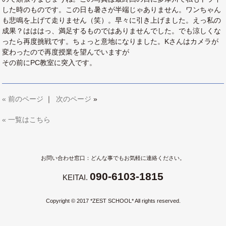
した時のものです。この日も暑さが半端じゃありません。ワンちゃん
も悲鳴を上げて走りません（笑）。早々に引き上げました。えっ私の
成果？はははっ、満足するものではありませんでした。でも涼しくな
ったら再度挑戦です。ちょっと意地になりました。Kさんはカメラが
変わったので再度授業を望んでいますが
その前にPC教室に突入です。
«
前のページ
｜
次のページ
»
« 一覧はこちら
お問い合わせ窓口：どんな事でもお気軽に連絡ください。
090-6103-1815
KEITAI.
Copyright © 2017 *ZEST SCHOOL* All rights reserved.