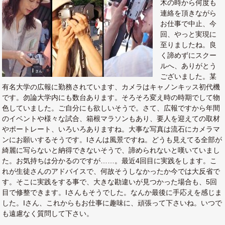
木の時から何度も
連絡を頂きながら
お仕事で中止、今
回、やっと実現に
至りましたね。良
く諦めずにスクー
ルへ、ありがとう
ございました。某
有名大学の広報に勤務されています、カメラはキャノンキッス初代機
です。勿論大学内にも数台あります。そろそろ変え時の時期でして物
色していました。ご自分にも欲しいそうで。さて、広報ですから年間
のイベントや様々な試合、箱根マラソンもあり、要人を迎えての取材
やポートレート、いろいろありますね。大事な写真は流石にカメラマ
ンにお願いするそうです。Iさんは風景ですね。どうも見えてる全部が
綺麗に写らないと納得できないそうで、諦められないと嘆いていまし
た。お気持ちは分かるのですが……。最近4回目に実践をします。こ
れが生徒さんのアドバイスで、何故そうしなかったか今では大反省で
す。そこに実践をする事で、大きな勘違いが見つかった場合も、5回
目で修整できます。Iさんもそうでした。なんか最後に手応えを感じま
した。Iさん、これからもお仕事に趣味に、頑張って下さいね。いつで
も遠慮なく質問して下さい。