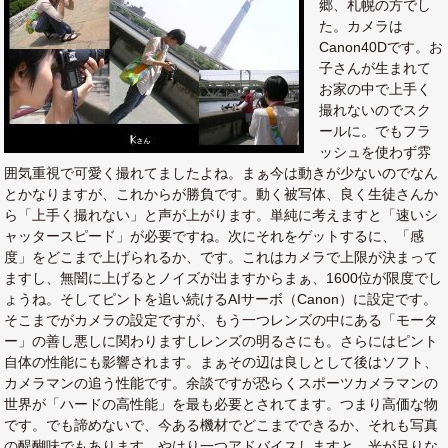
郷、札幌の方でし
た。カメラは
Canon40Dです。お
子さんが生まれて
お家の中で上手く
撮れないのでスク
ールに。でもフラ
ッシュを使わず雰
囲気重視で可愛く撮れてましたよね。まぁ今は動きが少ないのでなん
とかなりますが、これからが勝負です。動く被写体、良く生徒さんか
ら「上手く撮れない」と声が上がります。単純に考えますと「速いシ
ャッタースピード」が必要ですね。次にそれをゲットするに、「感
度」をどこまで上げられるか、です。これはカメラで上限が決まって
ますし、無闇に上げるとノイズが出ますからまぁ、1600位が限度でし
ょうね。そしてピントを追い続けるAIサーボ（Canon）に設定です。
そこまでがカメラの設定ですが、もう一つレンズの中にある「モータ
ー」の善し悪しに関わりますしレンズの明るさにも。さらにはピント
自体の性能にも影響されます。まぁその辺は良しとして後はソフト、
カメラマンの追う性能です。余談ですが恐らくスポーツカメラマンの
世界が「ハードの高性能」を最も必要とされてます。つまり高価な物
です。でも諦めないで、今ある機材でどこまでできるか、それも写真
の醍醐味でもあります。やはり一つアドバイスしますと、光が足りな