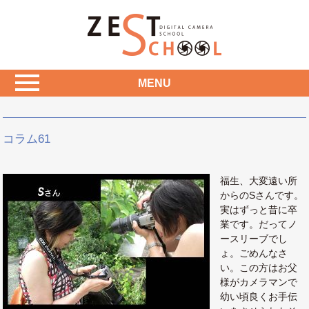
MENU
コラム61
福生、大変遠い所
からのSさんです。
実はずっと昔に卒
業です。だってノ
ースリーブでし
ょ。ごめんなさ
い。この方はお父
様がカメラマンで
幼い頃良くお手伝