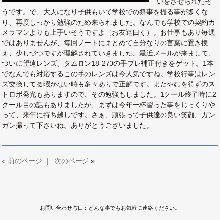
いをさせられたそ
うです。で、大人になり子供もいて学校での祭事を撮る事が多くな
り、再度しっかり勉強のため来られました。なんでも学校での契約カ
メラマンよりも上手いそうですよ（お友達曰く）。お仕事もあり毎週
ではありませんが、毎回ノートにまとめて自分なりの言葉に置き換
え、少しづつですが理解されていきました。最近メールが来まして、
ついに望遠レンズ、タムロン18-270の手ブレ補正付きをゲット。1本
でなんでも対応するこの手のレンズは今人気ですね。学校行事はレン
ズ交換してる暇がない時も多々ありで正解です。またやむを得ずのス
トロボ発光もありますので、その勉強もしました。1クール終了時に2
クール目の話もありましたが、まずは今年一杯習った事をじっくりや
って、来年に持ち越しです。さぁ、頑張って子供達の良い笑顔、ガン
ガン撮って下さいね。ありがとうございました。
«
前のページ
｜
次のページ
»
お問い合わせ窓口：どんな事でもお気軽に連絡ください。